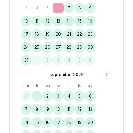
3
4
5
6
7
8
9
10
11
12
13
14
15
16
17
18
19
20
21
22
23
24
25
26
27
28
29
30
31
1
2
3
4
5
6
september 2026
må
ti
on
to
fr
lö
sö
31
1
2
3
4
5
6
7
8
9
10
11
12
13
14
15
16
17
18
19
20