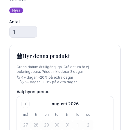
Hyra
Antal
Hyr
denna produkt
Gröna datum är tillgängliga. Grå datum är ej
bokningsbara. Priset inkluderar
2
dagar
.
🏷️
4
+ dagar: -
20
% på extra dagar
🏷️
5
+ dagar: -
30
% på extra dagar
Välj hyresperiod
augusti 2026
må
ti
on
to
fr
lö
sö
27
28
29
30
31
1
2