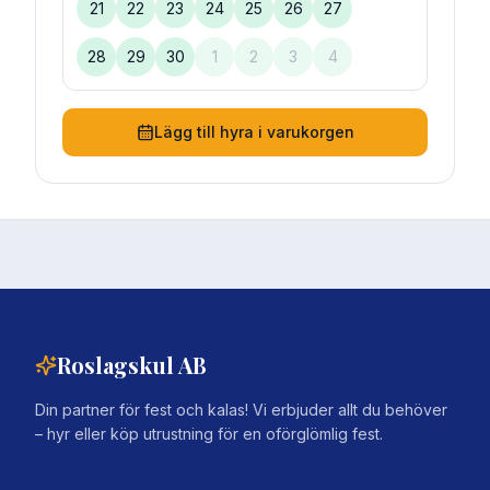
21
22
23
24
25
26
27
28
29
30
1
2
3
4
Lägg till hyra i varukorgen
Roslagskul AB
Din partner för fest och kalas! Vi erbjuder allt du behöver
– hyr eller köp utrustning för en oförglömlig fest.