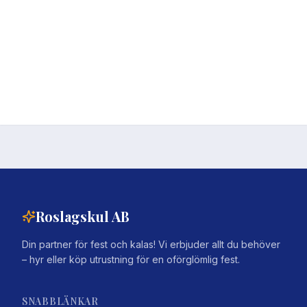
Roslagskul AB
Din partner för fest och kalas! Vi erbjuder allt du behöver
– hyr eller köp utrustning för en oförglömlig fest.
SNABBLÄNKAR