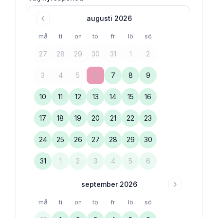
augusti 2026
må
ti
on
to
fr
lö
sö
27
28
29
30
31
1
2
3
4
5
6
7
8
9
10
11
12
13
14
15
16
17
18
19
20
21
22
23
24
25
26
27
28
29
30
31
1
2
3
4
5
6
september 2026
må
ti
on
to
fr
lö
sö