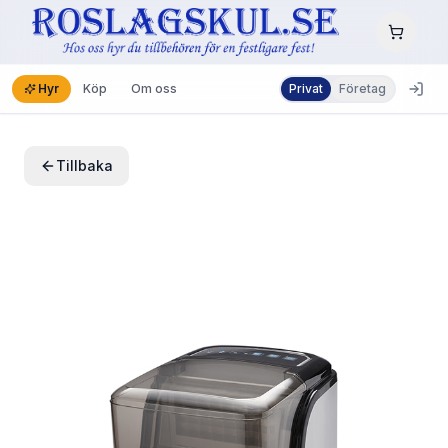
Hyr
Köp
Om oss
Privat
Företag
Tillbaka