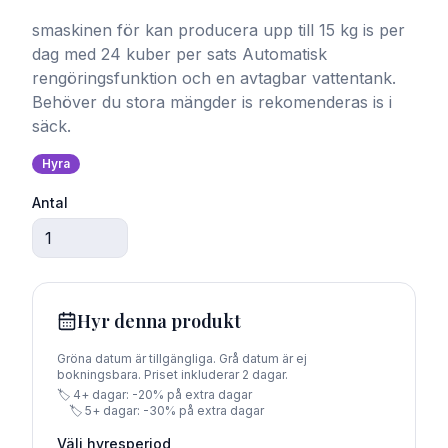
smaskinen för kan producera upp till 15 kg is per
dag med 24 kuber per sats Automatisk
rengöringsfunktion och en avtagbar vattentank.
Behöver du stora mängder is rekomenderas is i
säck.
Hyra
Antal
Hyr
denna produkt
Gröna datum är tillgängliga. Grå datum är ej
bokningsbara. Priset inkluderar
2
dagar
.
🏷️
4
+ dagar: -
20
% på extra dagar
🏷️
5
+ dagar: -
30
% på extra dagar
Välj hyresperiod