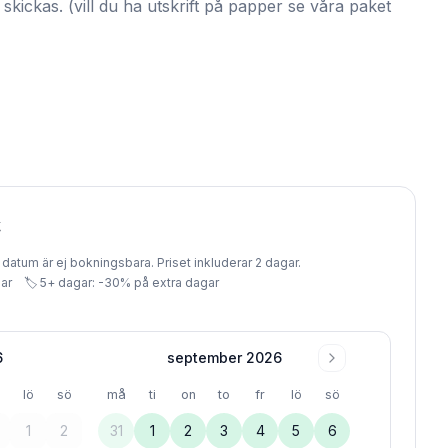
skickas. (vill du ha utskrift på papper se våra paket
t
å datum är ej bokningsbara. Priset inkluderar
2
dagar
.
ar
🏷️
5
+ dagar: -
30
% på extra dagar
6
september 2026
lö
sö
må
ti
on
to
fr
lö
sö
1
2
31
1
2
3
4
5
6