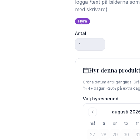
logga /text på bilderna som 
med skrivare)
Hyra
Antal
Hyr
denna produk
Gröna datum är tillgängliga. Gr
🏷️
4
+ dagar: -
20
% på extra dag
Välj hyresperiod
augusti 202
må
ti
on
to
fr
27
28
29
30
31