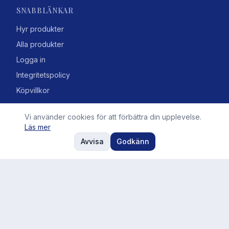
SNABBLÄNKAR
Hyr produkter
Alla produkter
Logga in
Integritetspolicy
Köpvillkor
Vi använder cookies för att förbättra din upplevelse.
Kontakta oss
Läs mer
info@roslagskul.se
08-6007727
Avvisa
Godkänn
Gullmarsvägen 4, 121 40 Johanneshov
©
2026
Roslagskul AB. Alla rättigheter förbehållna.