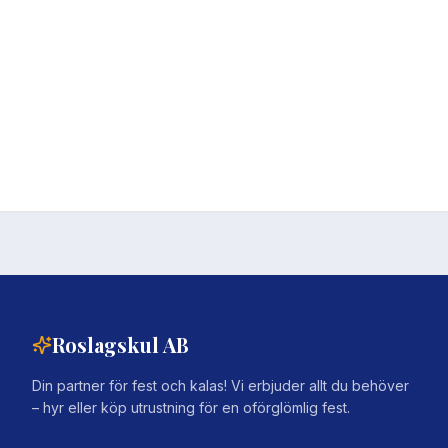
Roslagskul AB
Din partner för fest och kalas! Vi erbjuder allt du behöver
– hyr eller köp utrustning för en oförglömlig fest.